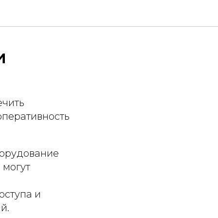
и
ечить
оперативность
борудование
 могут
оступа и
й.