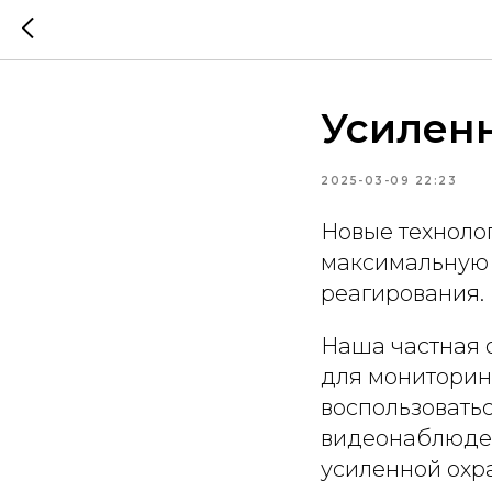
Усилен
2025-03-09 22:23
Новые техноло
максимальную 
реагирования.
Наша частная 
для мониторинг
воспользовать
видеонаблюден
усиленной охр