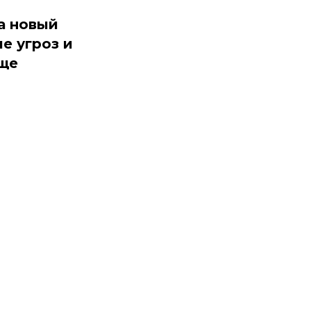
а новый
е угроз и
еще